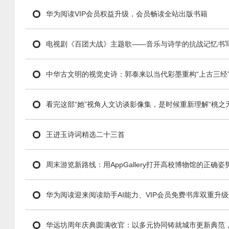
华为阅读VIP会员权益升级，会员畅读全站出版书籍
电视剧《百团大战》主题歌——音乐与诗学的抗战记忆书
中华古文明的视觉史诗：郭泰来以当代彩墨重构“上古三经
看完这部“她”视角人文访谈影像集，是时候重新理解“桃之
王进玉诗词精选二十三首
周末游览新路线：用AppGallery打开高校博物馆的正确姿
华为阅读迎来阅读助手AI能力、VIP会员免费书库双重升
华远坊周年庆典圆满收官：以多元协同铸就城市更新典范