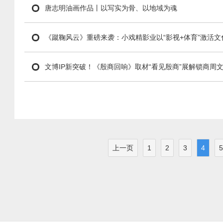
唐志明油画作品丨以写实为骨、以地域为魂
《蹴鞠风云》重磅来袭：小戏精影业以“影视+体育”激活文
文博IP新突破！《殷商回响》取材“看见殷商”展解锁商周
上一页
1
2
3
4
5