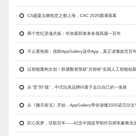
CS盛宴点燃电竞之都上海，CAC 2025圆满落幕
两个世纪灵魂共振；毕加索郭泰来各领风骚一百年
不止看热闹：借助AppGallery这些App，真正读懂故宫百
以智能重构文创！联通数智荣获“兴智杯”全国人工智能创
从“贵”到“值”，中式玩具品牌问童子走出自己的一条路
从《撒旦探戈》开始，AppGallery带你读懂2025诺贝
匠心筑梦，弦歌百年——纪念中国提琴制作宗师朱象教先